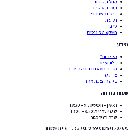
מחלות קשות
תאונות אישיות
ביטוח משכנתא
נסיעות
סייבר
השקעות פיננסיות
דע
מי אנחנו?
בלוג ועצות
מדריך רופאים דוברי צרפתית
צור קשר
בקשת הצעת מחיר
ות פתיחה
ראשון – חמישי
9:30 – 18:30
שישי וערבי חג
9:30 – 13:00
שבת וחגים
סגור
2026
Assurances Israel.
כל הזכויות שמורות.